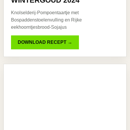
WINTERGOUD 2024
Knolselderij-Pompoentaartje met
Bospaddenstoelenvulling en Rijke
eekhoorntjesbrood-Sojajus
DOWNLOAD RECEPT →